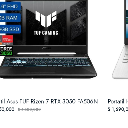
atil Asus TUF Rizen 7 RTX 3050 FA506N
Portatil
750,000
$ 1,690,
$ 4,500,000