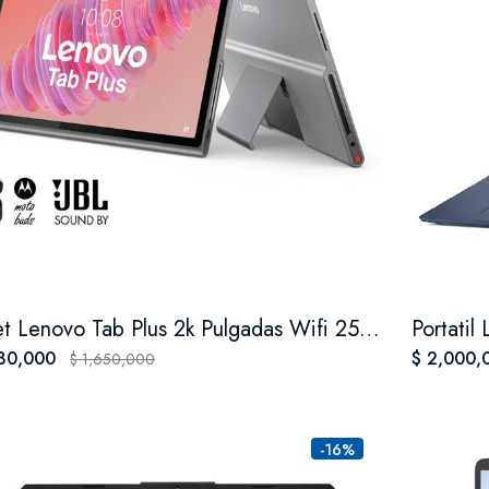
Tablet Lenovo Tab Plus 2k Pulgadas Wifi 256gb Ram 8gb Gray
Portatil
280,000
$ 2,000
$ 1,650,000
-16%