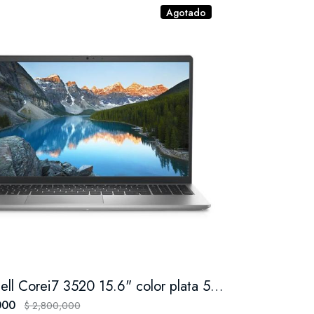
Agotado
Potátil Dell Corei7 3520 15.6" color plata 512GB SSD - Intel Core i7
000
$ 2,800,000