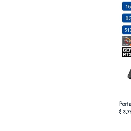
Port
$ 3,