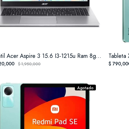
Portátil Acer Aspire 3 15.6 I3-1215u Ram 8gb M.2 512gb Color Gris
Tableta
720,000
$ 790,0
$ 1,950,000
Agotado