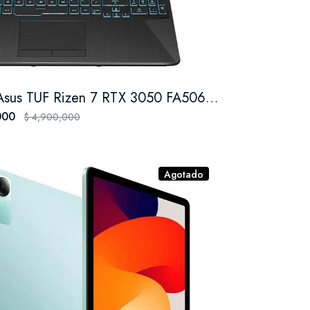
Portatil Asus TUF Rizen 7 RTX 3050 FA506N ssd 1 tera 64 Ram
000
$ 4,900,000
Agotado