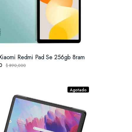
 Xiaomi Redmi Pad Se 256gb 8ram
00
$ 890,000
Agotado