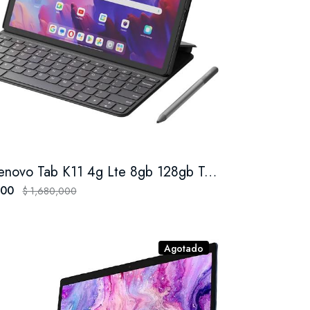
Tablet Lenovo Tab K11 4g Lte 8gb 128gb Teclado + Pen Color Luna Grey
000
$ 1,680,000
Agotado