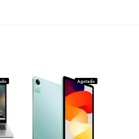
ado
Agotado