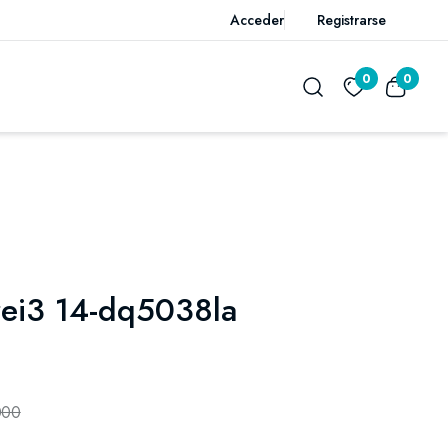
Acceder
Registrarse
0
0
rei3 14-dq5038la
000