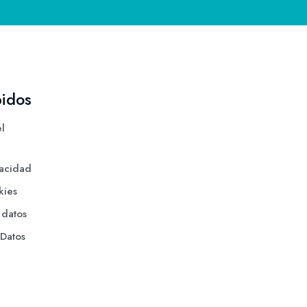
pidos
l
vacidad
kies
 datos
 Datos