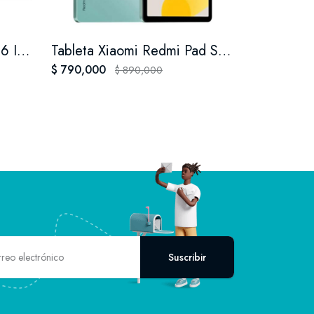
Portátil Acer Aspire 3 15.6 I3-1215u Ram 8gb M.2 512gb Color Gris
Tableta Xiaomi Redmi Pad Se 256gb 8ram
$ 790,000
$ 890,000
Suscribir