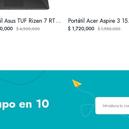
Portatil Asus TUF Rizen 7 RTX 3050 FA506N ssd 1 tera 64 Ram
00,000
$ 1,720,000
$ 4,900,000
$ 1,950,000
upo en 10