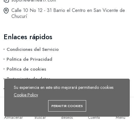
Calle 10 No 12 - 31 Barrio el Centro en San Vicente de
Chucurí
Enlaces rápidos
Condiciones del Servicio
Politica de Privacidad
Politica de cookies
Tratamiento de datos
Su experiencia en este sitio mejorará permitiendo cookies
Eliminación de Datos
Cookie Policy
PERMITIR COOKIES
Arhea 17 © 2026 Todos los reservados.
Añadir al carrito
Comprar ahora
Lista de
Almacenar
Buscar
deseos
Cuenta
Menú