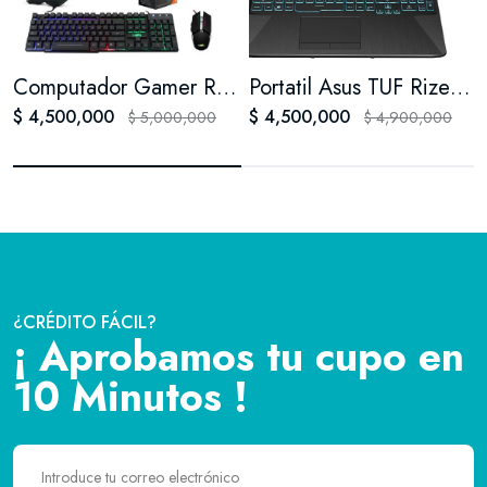
Computador Gamer Rizen 7 Disco SSD 1 ter 32 Ram
Portatil Asus TUF Rizen 7 RTX 3050 FA506N ssd 1 tera 64 Ram
$ 4,500,000
$ 4,500,000
$ 5,000,000
$ 4,900,000
¿CRÉDITO FÁCIL?
¡ Aprobamos tu cupo en
10 Minutos !