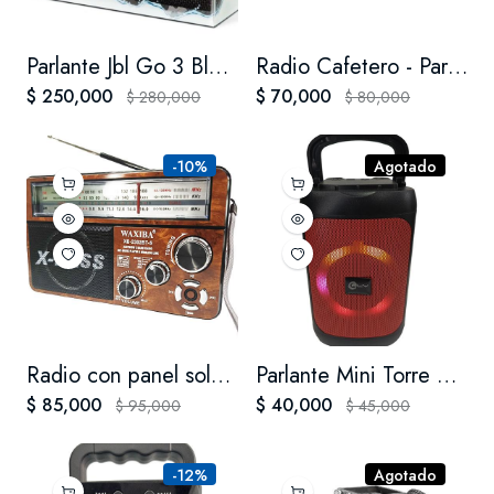
Parlante Jbl Go 3 Bluetooth Portátil Sumergible Go3 Original
Radio Cafetero - Parlante Megáfono Portátil
$ 250,000
$ 70,000
$ 280,000
$ 80,000
-10%
Agotado
Radio con panel solar - Bluetooth- FM, AM - USB - SD
Parlante Mini Torre Sonido Fly S-170
$ 85,000
$ 40,000
$ 95,000
$ 45,000
-12%
Agotado