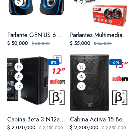
Parlante GENIUS 6W Ref: SP-Q180 Azul
Parlantes Multimedia Para Pc Wit Pm-310 Conexión Usb 3.5mm
$ 50,000
$ 55,000
$ 60,000
$ 65,000
-8%
-6%
Cabina Beta 3 N12a/mp3-ii Activa Mp3 12pg
Cabina Activa 15 Beta Three N15a 400w Beta 3 N15a N-15a Prof
$ 2,070,000
$ 2,200,000
$ 2,250,000
$ 2,350,000