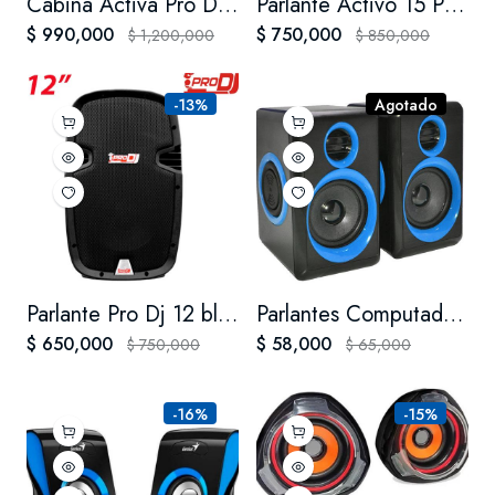
Cabina Activa Pro Dj Ps15a-mp3b Recargable + 2 Micrófonos-fm
Parlante Activo 15 Pro Dj Pb15emp3 Usb/blue Cabina Activa 15
$ 990,000
$ 750,000
$ 1,200,000
$ 850,000
-13%
Agotado
Parlante Pro Dj 12 bluetooth mp3 Cabina Activa De 12
Parlantes Computador Usb Jaltech Super Bass
$ 650,000
$ 58,000
$ 750,000
$ 65,000
-16%
-15%