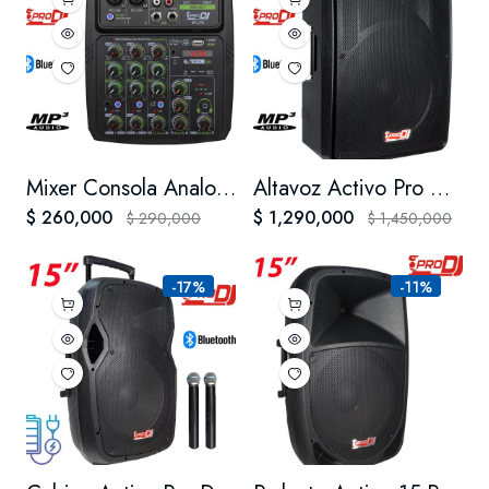
Mixer Consola Analoga Prodj B4l Interfaz Usb Grabacion
Altavoz Activo Pro Dj Psh15a-bt Cabina Activa 15 Psh15abt
$ 260,000
$ 1,290,000
$ 290,000
$ 1,450,000
-17%
-11%