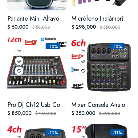
Parlante Mini Altavoz Bluetooth Alta Potencia Recargable Rad
Micrófono Inalámbrico Doble Pro Dj M62-m
$ 50,000
$ 298,000
$ 58,000
$ 350,000
-10%
-10%
Pro Dj Ch12 Usb Consola Pasiva Mezclador Bluetooth / Mixer
Mixer Consola Analoga Prodj B6l Interfaz Usb Grabacion
$ 850,000
$ 350,000
$ 950,000
$ 390,000
-10%
-11%