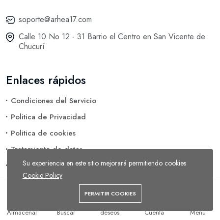
soporte@arhea17.com
Calle 10 No 12 - 31 Barrio el Centro en San Vicente de
Chucurí
Enlaces rápidos
Condiciones del Servicio
Politica de Privacidad
Politica de cookies
Tratamiento de datos
Su experiencia en este sitio mejorará permitiendo cookies
Eliminación de Datos
Cookie Policy
PERMITIR COOKIES
Arhea 17 © 2026 Todos los reservados.
Lista de
Almacenar
Buscar
deseos
Cuenta
Menú