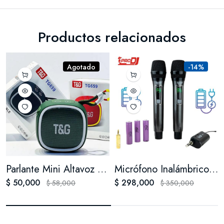
Productos relacionados
Agotado
-14%
Parlante Mini Altavoz Bluetooth Alta Potencia Recargable Rad
Micrófono Inalámbrico Doble Pro Dj M62-m
$ 50,000
$ 298,000
$ 58,000
$ 350,000