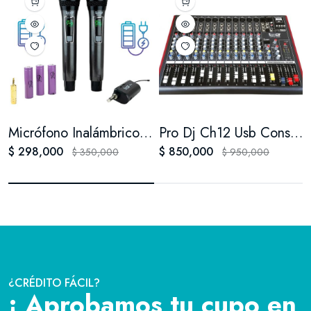
Micrófono Inalámbrico Doble Pro Dj M62-m
Pro Dj Ch12 Usb Consola Pasiva Mezclador Bluetooth / Mixer
$ 298,000
$ 850,000
$ 350,000
$ 950,000
¿CRÉDITO FÁCIL?
¡ Aprobamos tu cupo en