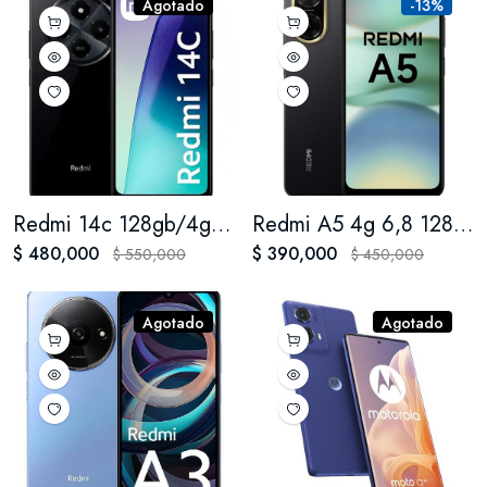
Agotado
-13%
Redmi 14c 128gb/4gb Ram
Redmi A5 4g 6,8 128gb 4gb Ram Cámara 32mpx
$ 480,000
$ 390,000
$ 550,000
$ 450,000
Agotado
Agotado