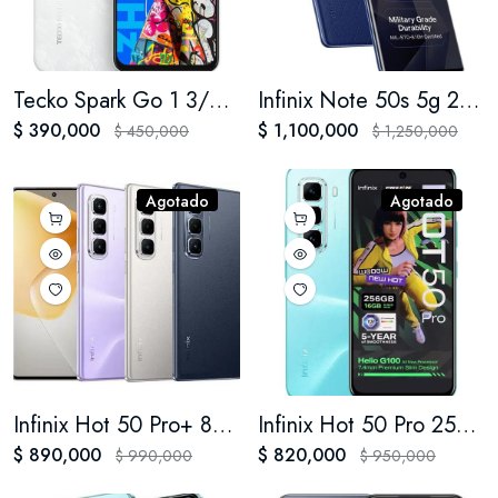
Tecko Spark Go 1 3/64 Blanco - Negro
Infinix Note 50s 5g 256 Gb 8+8 Ram
$ 390,000
$ 1,100,000
$ 450,000
$ 1,250,000
Agotado
Agotado
Infinix Hot 50 Pro+ 8+8gb/256gb
Infinix Hot 50 Pro 256 GB/8+8 GB de RAM
$ 890,000
$ 820,000
$ 990,000
$ 950,000