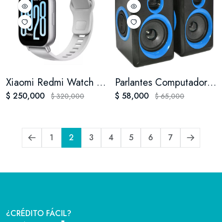
Xiaomi Redmi Watch 5 Active Con Hyperos Bateria 18 Días Llamadas Ipx8 Gary
Parlantes Computador Usb Jaltech Super Bass
$ 250,000
$ 58,000
$ 320,000
$ 65,000
1
2
3
4
5
6
7
¿CRÉDITO FÁCIL?