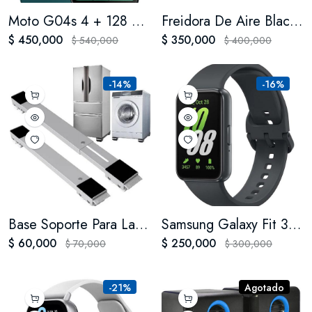
Moto G04s 4 + 128 gigas
Freidora De Aire Black And Decker 4.5 Litros Hf4004w Blanco 110V
$ 450,000
$ 350,000
$ 540,000
$ 400,000
-14%
-16%
Base Soporte Para Lavadoras Neveras Muebles Ruedas Ajustable
Samsung Galaxy Fit 3 Smartwatch Sport, Gris Oscuro, Pantalla AMOLED 1.6", Resistencia Agua 50m
$ 60,000
$ 250,000
$ 70,000
$ 300,000
-21%
Agotado