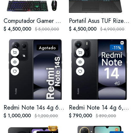
Computador Gamer Rizen 7 Disco SSD 1 ter 32 Ram
Portatil Asus TUF Rizen 7 RTX 3050 FA506N ssd 1 tera 64 Ram
$ 4,500,000
$ 4,500,000
$ 5,000,000
$ 4,900,000
Agotado
-11%
Redmi Note 14s 4g 6,67 256gb 8gb Ram Cámara 200mpx
Redmi Note 14 4g 6,67 256gb 8gb Ram Cámara 108mpx
$ 1,000,000
$ 790,000
$ 1,200,000
$ 890,000