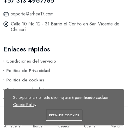
+57 313 4967785
soporte@arhea17.com
Calle 10 No 12 - 31 Barrio el Centro en San Vicente de
Chucurí
Enlaces rápidos
Condiciones del Servicio
Politica de Privacidad
Politica de cookies
Tratamiento de datos
Su experiencia en este sitio mejorará permitiendo cookies
Eliminación de Datos
Cookie Policy
PERMITIR COOKIES
Arhea 17 © 2026 Todos los reservados.
Añadir al carrito
Comprar ahora
Lista de
Almacenar
Buscar
deseos
Cuenta
Menú