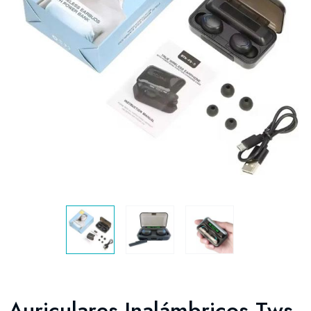
Auriculares Inalámbricos Tws