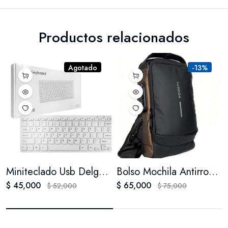
Productos relacionados
Agotado
-13%
Miniteclado Usb Delgado K1000 Square Key Blue Para
Bolso Mochila Antirrobo Manos Libres Impermeable Puerto Usb
$ 45,000
$ 65,000
$ 52,000
$ 75,000