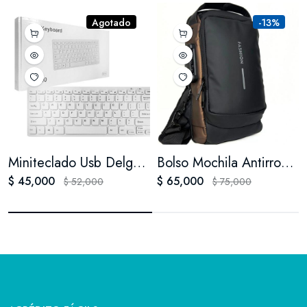
Agotado
-13%
Miniteclado Usb Delgado K1000 Square Key Blue Para
Bolso Mochila Antirrobo Manos Libres Impermeable Puerto Usb
$ 45,000
$ 65,000
$ 52,000
$ 75,000